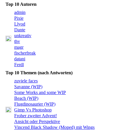
Top 10 Autoren
admin
Pixie
Llyod
Dante
unkreativ
thv
magr
fischerfreak
datani
Ferdl
Top 10 Themen (nach Antworten)
zuviele faces
Savanne (WIP)
Some Works and some WIP
Beach (WIP)
Flugdinosaurier (WIP)
Gimp Vs Photoshop
Froher zweiter Advent!
Ansicht oder Perspektive
Vincend Black Shadow (Moped) mit Wings