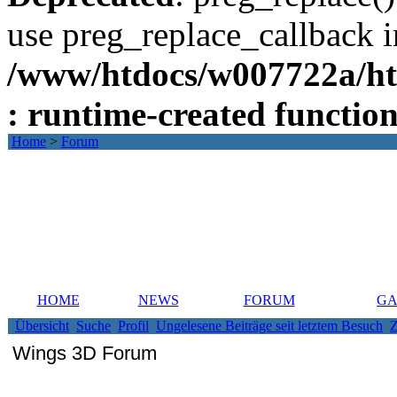
use preg_replace_callback i
/www/htdocs/w007722a/ht
: runtime-created functio
Home
>
Forum
HOME
NEWS
FORUM
GA
Übersicht
Suche
Profil
Ungelesene Beiträge seit letztem Besuch
Z
Wings 3D Forum