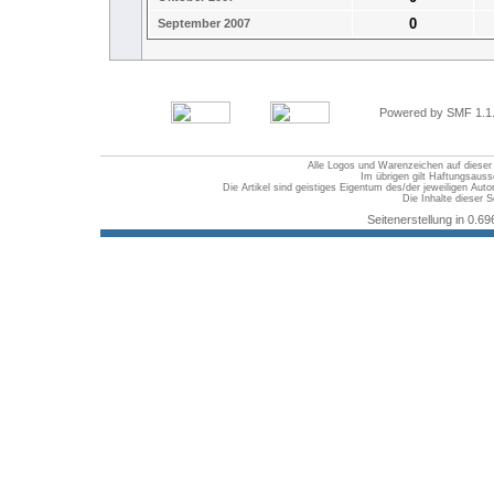
0
September 2007
Powered by SMF 1.1
Alle Logos und Warenzeichen auf dieser S
Im übrigen gilt Haftungsauss
Die Artikel sind geistiges Eigentum des/der jeweiligen Au
Die Inhalte dieser S
Seitenerstellung in 0.