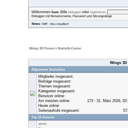
Willkommen
. Bitte
oder
.
Gast
einloggen
registrieren
Einloggen mit Benutzername, Passwort und Sitzungslänge
News
: SMF - Neu installiert!
ÜBERSICHT
HILFE
SUCHE
EINLOGGEN
REGISTRIE
Wings 3D Forum
>
Statistik-Center
Wings 3D 
Allgemeine Statistiken
Mitglieder insgesamt:
Beiträge insgesamt:
Themen insgesamt:
Kategorien insgesamt:
Benutzer online:
Am meisten online:
173 - 31. März 2026, 02
Heute online:
Seitenaufrufe insgesamt:
57
Top 10 Autoren
admin