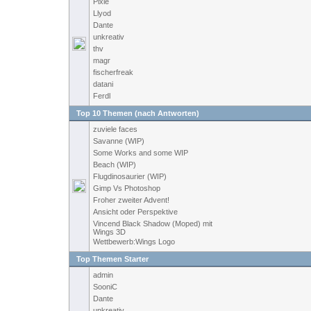
Pixie
Llyod
Dante
unkreativ
thv
magr
fischerfreak
datani
Ferdl
Top 10 Themen (nach Antworten)
zuviele faces
Savanne (WIP)
Some Works and some WIP
Beach (WIP)
Flugdinosaurier (WIP)
Gimp Vs Photoshop
Froher zweiter Advent!
Ansicht oder Perspektive
Vincend Black Shadow (Moped) mit
Wings 3D
Wettbewerb:Wings Logo
Top Themen Starter
admin
SooniC
Dante
unkreativ