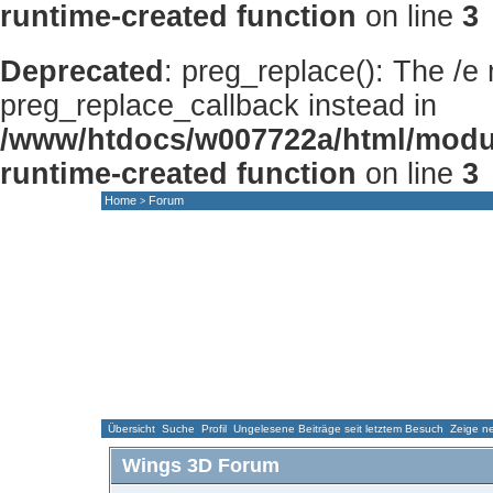
runtime-created function
on line
3
Deprecated
: preg_replace(): The /e
preg_replace_callback instead in
/www/htdocs/w007722a/html/modu
runtime-created function
on line
3
Home
Forum
>
HOME
NEWS
FORUM
GALLERY
Übersicht
Suche
Profil
Ungelesene Beiträge seit letztem Besuch
Zeige ne
Wings 3D Forum