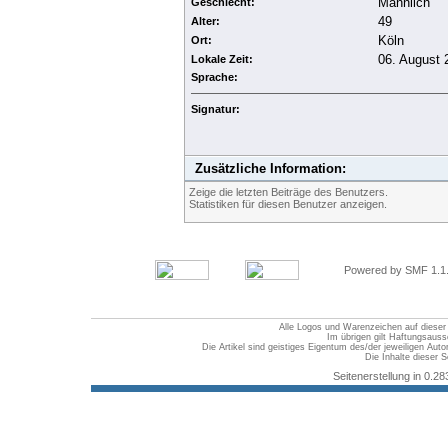
Männlich
Geschlecht:
49
Alter:
Köln
Ort:
06. August 
Lokale Zeit:
Sprache:
Signatur:
Zusätzliche Information:
Zeige die letzten Beiträge des Benutzers.
Statistiken für diesen Benutzer anzeigen.
Powered by SMF 1.1
Alle Logos und Warenzeichen auf dieser S
Im übrigen gilt Haftungsauss
Die Artikel sind geistiges Eigentum des/der jeweiligen Au
Die Inhalte dieser S
Seitenerstellung in 0.