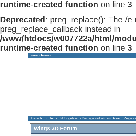
runtime-created function
on line
3
Deprecated
: preg_replace(): The /e
preg_replace_callback instead in
/www/htdocs/w007722a/html/modu
runtime-created function
on line
3
Home
Forum
>
HOME
NEWS
FORUM
GALLERY
Übersicht
Suche
Profil
Ungelesene Beiträge seit letztem Besuch
Zeige ne
Wings 3D Forum