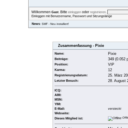
Willkommen
. Bitte
oder
.
Gast
einloggen
registrieren
Einloggen mit Benutzername, Passwort und Sitzungslänge
News
: SMF - Neu installiert!
ÜBERSICHT
HILFE
SUCHE
EINLOGGEN
REGISTRIERE
Zusammenfassung - Pixie
Pixie
Name:
349 (0.052 
Beiträge:
VIP
Position:
12
Karma:
25. März 20
Registrierungsdatum:
28. August 
Letzter Besuch:
ICQ:
AIM:
MSN:
YIM:
E-Mail:
versteckt
Webseite:
Offl
Dieses Mitglied ist: