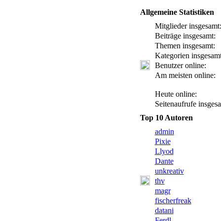
Allgemeine Statistiken
Mitglieder insgesamt
Beiträge insgesamt:
Themen insgesamt:
Kategorien insgesamt
Benutzer online:
Am meisten online:
Heute online:
Seitenaufrufe insges
Top 10 Autoren
admin
Pixie
Llyod
Dante
unkreativ
thv
magr
fischerfreak
datani
Ferdl