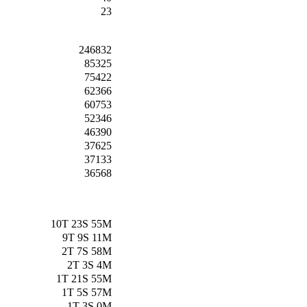
23
246832
85325
75422
62366
60753
52346
46390
37625
37133
36568
10T 23S 55M
9T 9S 11M
2T 7S 58M
2T 3S 4M
1T 21S 55M
1T 5S 57M
1T 3S 0M