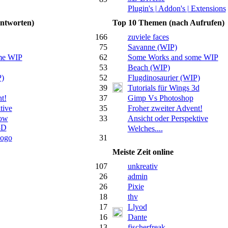
Plugin's | Addon's | Extensions
ntworten)
Top 10 Themen (nach Aufrufen)
166
zuviele faces
75
Savanne (WIP)
me WIP
62
Some Works and some WIP
53
Beach (WIP)
P)
52
Flugdinosaurier (WIP)
39
Tutorials für Wings 3d
t!
37
Gimp Vs Photoshop
tive
35
Froher zweiter Advent!
dow
33
Ansicht oder Perspektive
3D
Welches....
Logo
31
Meiste Zeit online
107
unkreativ
26
admin
26
Pixie
18
thv
17
Llyod
16
Dante
13
fischerfreak