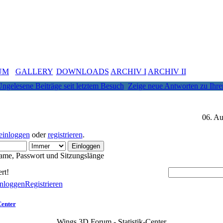
UM
GALLERY
DOWNLOADS
ARCHIV I
ARCHIV II
ngelesene Beiträge seit letztem Besuch
Zeige neue Antworten zu Ihre
06. Au
einloggen
oder
registrieren
.
ame, Passwort und Sitzungslänge
rt!
nloggen
Registrieren
Center
Wings 3D Forum - Statistik-Center