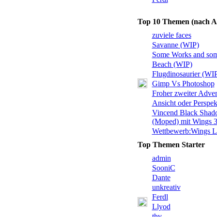
Top 10 Themen (nach A
zuviele faces
Savanne (WIP)
Some Works and so
Beach (WIP)
Flugdinosaurier (WI
Gimp Vs Photoshop
Froher zweiter Adven
Ansicht oder Perspek
Vincend Black Sha
(Moped) mit Wings 
Wettbewerb:Wings 
Top Themen Starter
admin
SooniC
Dante
unkreativ
Ferdl
Llyod
thv