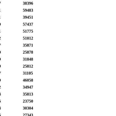
7
38396
1
59483
1
39451
0
57437
1
51775
2
51012
7
35871
0
25878
9
31848
9
25812
7
31105
0
46058
2
34947
4
35813
6
23750
4
30304
6
27343