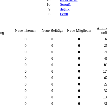
10
SooniC
9
dignik
6
Ferdl
Am me
Neue Themen
Neue Beiträge
Neue Mitglieder
ung
onl
0
0
0
6
0
0
0
2
0
0
0
7
0
0
0
4
0
0
0
8
0
0
0
17
0
0
0
4
0
0
0
2
0
0
0
3
0
0
0
13
0
0
0
3