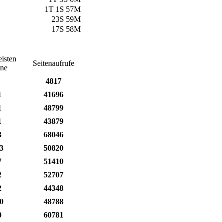
1T 1S 57M
23S 59M
17S 58M
isten
Seitenaufrufe
ine
4817
1
41696
1
48799
1
43879
3
68046
3
50820
7
51410
2
52707
2
44348
0
48788
0
60781