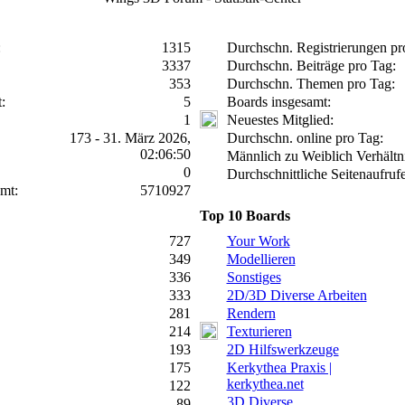
:
1315
Durchschn. Registrierungen pr
3337
Durchschn. Beiträge pro Tag:
353
Durchschn. Themen pro Tag:
:
5
Boards insgesamt:
1
Neuestes Mitglied:
173 - 31. März 2026,
Durchschn. online pro Tag:
02:06:50
Männlich zu Weiblich Verhältni
0
Durchschnittliche Seitenaufruf
amt:
5710927
Top 10 Boards
727
Your Work
349
Modellieren
336
Sonstiges
333
2D/3D Diverse Arbeiten
281
Rendern
214
Texturieren
193
2D Hilfswerkzeuge
175
Kerkythea Praxis |
kerkythea.net
122
3D Diverse
89