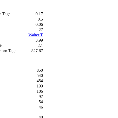
o Tag:
0.17
0.5
0.06
27
Walter T
3.99
s:
2:1
e pro Tag:
827.67
850
540
454
199
106
97
54
46
40