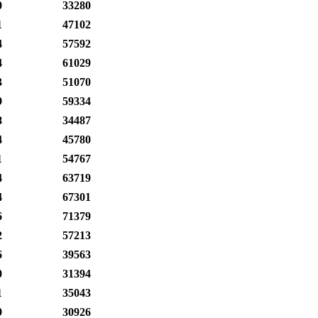
0
33280
1
47102
4
57592
4
61029
3
51070
9
59334
8
34487
4
45780
1
54767
4
63719
4
67301
6
71379
2
57213
6
39563
0
31394
1
35043
9
30926