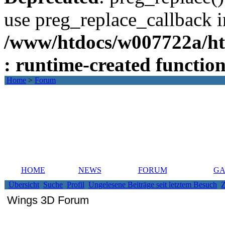
use preg_replace_callback i
/www/htdocs/w007722a/ht
: runtime-created functio
Home
>
Forum
HOME
NEWS
FORUM
GA
Übersicht
Suche
Profil
Ungelesene Beiträge seit letztem Besuch
Z
Wings 3D Forum