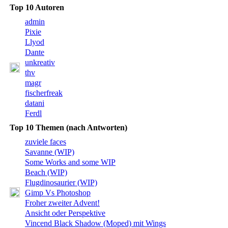
Top 10 Autoren
admin
Pixie
Llyod
Dante
unkreativ
thv
magr
fischerfreak
datani
Ferdl
Top 10 Themen (nach Antworten)
zuviele faces
Savanne (WIP)
Some Works and some WIP
Beach (WIP)
Flugdinosaurier (WIP)
Gimp Vs Photoshop
Froher zweiter Advent!
Ansicht oder Perspektive
Vincend Black Shadow (Moped) mit Wings