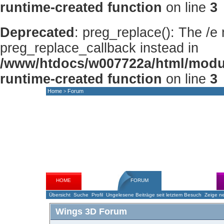
runtime-created function
on line
3
Deprecated
: preg_replace(): The /e
preg_replace_callback instead in
/www/htdocs/w007722a/html/modu
runtime-created function
on line
3
Home
Forum
>
HOME
NEWS
FORUM
GALLERY
Übersicht
Suche
Profil
Ungelesene Beiträge seit letztem Besuch
Zeige ne
Wings 3D Forum