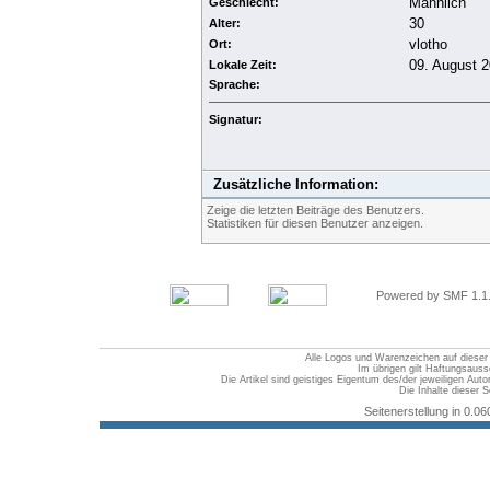
Männlich
Geschlecht:
30
Alter:
vlotho
Ort:
09. August 2
Lokale Zeit:
Sprache:
Signatur:
Zusätzliche Information:
Zeige die letzten Beiträge des Benutzers.
Statistiken für diesen Benutzer anzeigen.
Powered by SMF 1.1
Alle Logos und Warenzeichen auf dieser S
Im übrigen gilt Haftungsauss
Die Artikel sind geistiges Eigentum des/der jeweiligen Au
Die Inhalte dieser S
Seitenerstellung in 0.