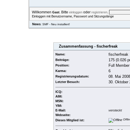
Willkommen
. Bitte
oder
.
Gast
einloggen
registrieren
Einloggen mit Benutzername, Passwort und Sitzungslänge
News
: SMF - Neu installiert!
ÜBERSICHT
HILFE
SUCHE
EINLOGGEN
REGISTRIERE
Zusammenfassung - fischerfreak
fischerfreak
Name:
175 (0.026 p
Beiträge:
Full Member
Position:
6
Karma:
08. Mai 2008
Registrierungsdatum:
30. Oktober 
Letzter Besuch:
ICQ:
AIM:
MSN:
YIM:
E-Mail:
versteckt
Webseite:
Offli
Dieses Mitglied ist: