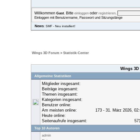
Willkommen
. Bitte
oder
.
Gast
einloggen
registrieren
Einloggen mit Benutzername, Passwort und Sitzungslänge
News
: SMF - Neu installiert!
ÜBERSICHT
HILFE
SUCHE
EINLOGGEN
REGISTRIE
Wings 3D Forum
>
Statistik-Center
Wings 3D 
Allgemeine Statistiken
Mitglieder insgesamt:
Beiträge insgesamt:
Themen insgesamt:
Kategorien insgesamt:
Benutzer online:
Am meisten online:
173 - 31. März 2026, 02
Heute online:
Seitenaufrufe insgesamt:
57
Top 10 Autoren
admin