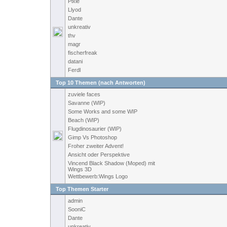
Pixie
Llyod
Dante
unkreativ
thv
magr
fischerfreak
datani
Ferdl
Top 10 Themen (nach Antworten)
zuviele faces
Savanne (WIP)
Some Works and some WIP
Beach (WIP)
Flugdinosaurier (WIP)
Gimp Vs Photoshop
Froher zweiter Advent!
Ansicht oder Perspektive
Vincend Black Shadow (Moped) mit
Wings 3D
Wettbewerb:Wings Logo
Top Themen Starter
admin
SooniC
Dante
unkreativ