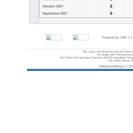
0
Oktober 2007
0
September 2007
Powered by SMF 1.1
Alle Logos und Warenzeichen auf dieser S
Im übrigen gilt Haftungsauss
Die Artikel sind geistiges Eigentum des/der jeweiligen Au
Die Inhalte dieser S
Seitenerstellung in 1.