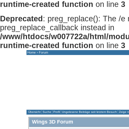
runtime-created function
on line
3
Deprecated
: preg_replace(): The /e
preg_replace_callback instead in
/www/htdocs/w007722a/html/modu
runtime-created function
on line
3
Home
Forum
>
HOME
NEWS
FORUM
GALLERY
Übersicht
Suche
Profil
Ungelesene Beiträge seit letztem Besuch
Zeige n
Wings 3D Forum