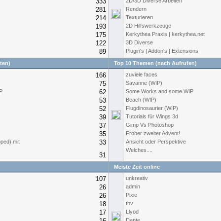
333
2D/3D Diverse Arbeiten
281
Rendern
214
Texturieren
193
2D Hilfswerkzeuge
175
Kerkythea Praxis | kerkythea.net
122
3D Diverse
89
Plugin's | Addon's | Extensions
ten)
Top 10 Themen (nach Aufrufen)
166
zuviele faces
75
Savanne (WIP)
P
62
Some Works and some WIP
53
Beach (WIP)
52
Flugdinosaurier (WIP)
39
Tutorials für Wings 3d
37
Gimp Vs Photoshop
35
Froher zweiter Advent!
ped) mit
33
Ansicht oder Perspektive
Welches....
31
Meiste Zeit online
107
unkreativ
26
admin
26
Pixie
18
thv
17
Llyod
16
Dante