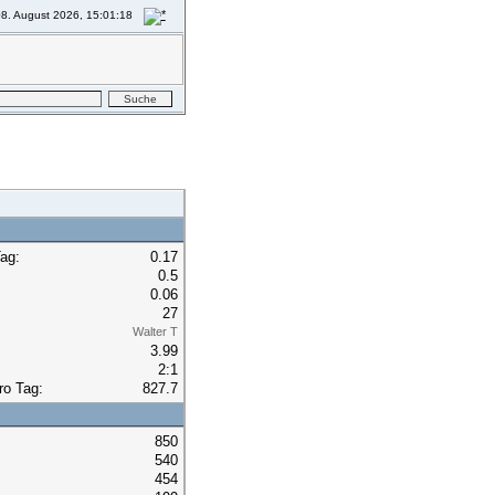
8. August 2026, 15:01:18
ag:
0.17
0.5
0.06
27
Walter T
3.99
2:1
ro Tag:
827.7
850
540
454