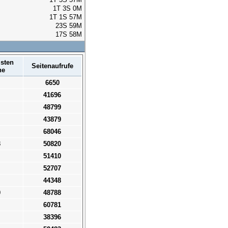
1T 3S 0M
1T 1S 57M
23S 59M
17S 58M
sten
Seitenaufrufe
ne
6650
41696
48799
43879
68046
3
50820
51410
52707
44348
0
48788
60781
38396