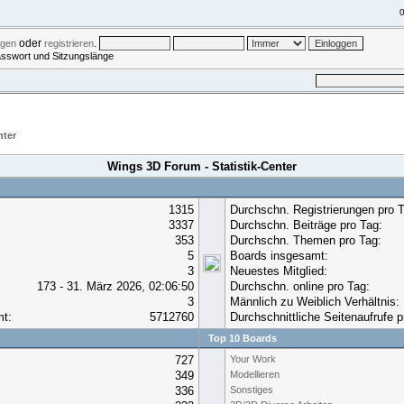
0
oder
.
ggen
registrieren
asswort und Sitzungslänge
UCHE
EINLOGGEN
REGISTRIEREN
nter
Wings 3D Forum - Statistik-Center
1315
Durchschn. Registrierungen pro T
3337
Durchschn. Beiträge pro Tag:
353
Durchschn. Themen pro Tag:
5
Boards insgesamt:
3
Neuestes Mitglied:
173 - 31. März 2026, 02:06:50
Durchschn. online pro Tag:
3
Männlich zu Weiblich Verhältnis:
mt:
5712760
Durchschnittliche Seitenaufrufe p
Top 10 Boards
727
Your Work
349
Modellieren
336
Sonstiges