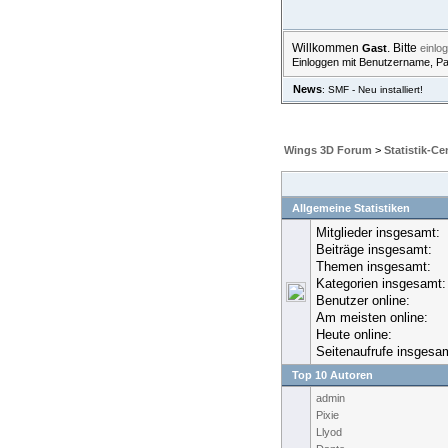
Willkommen
. Bitte
Gast
einlo
Einloggen mit Benutzername, P
News
: SMF - Neu installiert!
ÜBERSICHT
HILFE
S
Wings 3D Forum
>
Statistik-Ce
Allgemeine Statistiken
Mitglieder insgesamt:
Beiträge insgesamt:
Themen insgesamt:
Kategorien insgesamt:
Benutzer online:
Am meisten online:
Heute online:
Seitenaufrufe insgesa
Top 10 Autoren
admin
Pixie
Llyod