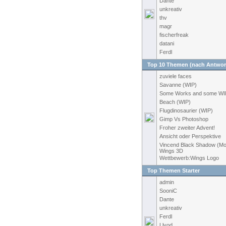
Dante
unkreativ
thv
magr
fischerfreak
datani
Ferdl
Top 10 Themen (nach Antwor
zuviele faces
Savanne (WIP)
Some Works and some WI
Beach (WIP)
Flugdinosaurier (WIP)
Gimp Vs Photoshop
Froher zweiter Advent!
Ansicht oder Perspektive
Vincend Black Shadow (Mo
Wings 3D
Wettbewerb:Wings Logo
Top Themen Starter
admin
SooniC
Dante
unkreativ
Ferdl
Llyod