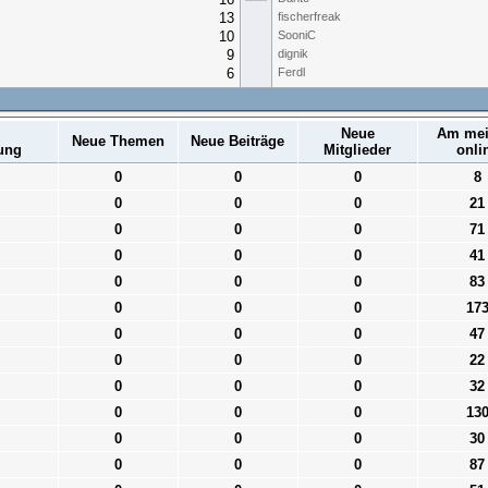
13
fischerfreak
10
SooniC
9
dignik
6
Ferdl
Neue
Am mei
Neue Themen
Neue Beiträge
ung
Mitglieder
onli
0
0
0
8
0
0
0
21
0
0
0
71
0
0
0
41
0
0
0
83
0
0
0
17
0
0
0
47
0
0
0
22
0
0
0
32
0
0
0
13
0
0
0
30
0
0
0
87