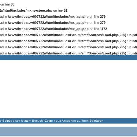
on line
88
a/html/includes/mx_system.php
on line
31
ead in
/www/htdocs/w007722a/html/includes/mx_api.php
on line
279
ead in
/www/htdocs/w007722a/html/includes/mx_api.php
on line
279
ead in
/www/htdocs/w007722a/html/includes/mx_api.php
on line
1172
ead in
/www/htdocs/w007722a/html/modules/Forum/smf/Sources/Load.php(225) : runti
ead in
/www/htdocs/w007722a/html/modules/Forum/smf/Sources/Load.php(225) : runti
ead in
/www/htdocs/w007722a/html/modules/Forum/smf/Sources/Load.php(225) : runti
ead in
/www/htdocs/w007722a/html/modules/Forum/smf/Sources/Load.php(225) : runti
ORUM
GALLERY
DOWNLOADS
ARCHIV I
ARCHIV II
 Beiträge seit letztem Besuch
Zeige neue Antworten zu Ihren Beiträgen