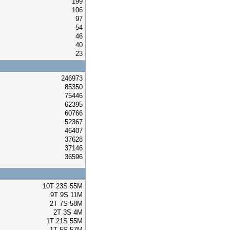
199
106
97
54
46
40
23
246973
85350
75446
62395
60766
52367
46407
37628
37146
36596
10T 23S 55M
9T 9S 11M
2T 7S 58M
2T 3S 4M
1T 21S 55M
1T 5S 57M