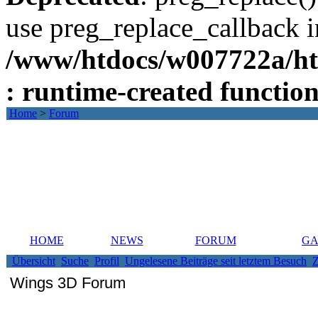
use preg_replace_callback i
/www/htdocs/w007722a/ht
: runtime-created functio
Home
>
Forum
HOME
NEWS
FORUM
GA
Übersicht
Suche
Profil
Ungelesene Beiträge seit letztem Besuch
Z
Wings 3D Forum