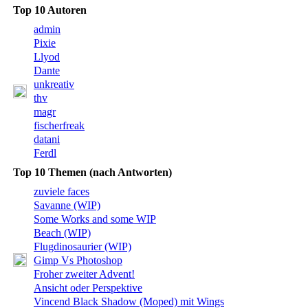
Top 10 Autoren
admin
Pixie
Llyod
Dante
unkreativ
thv
magr
fischerfreak
datani
Ferdl
Top 10 Themen (nach Antworten)
zuviele faces
Savanne (WIP)
Some Works and some WIP
Beach (WIP)
Flugdinosaurier (WIP)
Gimp Vs Photoshop
Froher zweiter Advent!
Ansicht oder Perspektive
Vincend Black Shadow (Moped) mit Wings