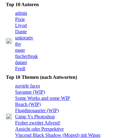
Top 10 Autoren
admin
Pixie
Llyod
Dante
unkreativ
thv
magr
fischerfreak
datani
Ferdl
Top 10 Themen (nach Antworten)
zuviele faces
Savanne (WIP)
Some Works and some WIP
Beach (WIP)
Flugdinosaurier (WIP)
Gimp Vs Photoshop
Froher zweiter Advent!
Ansicht oder Perspektive
Vincend Black Shadow (Moped) mit Wings