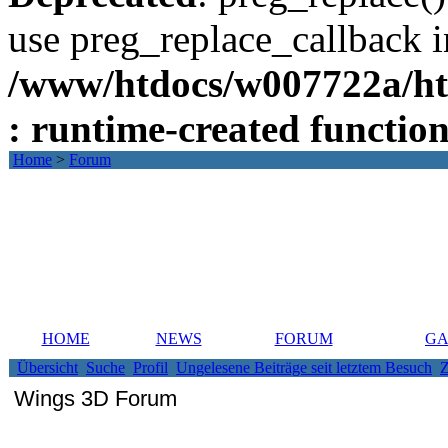
use preg_replace_callback i
/www/htdocs/w007722a/ht
: runtime-created functio
Home
>
Forum
HOME
NEWS
FORUM
GA
Übersicht
Suche
Profil
Ungelesene Beiträge seit letztem Besuch
Z
Wings 3D Forum