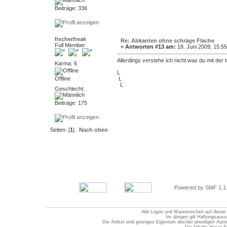
Beiträge: 336
fischerfreak
Re: Abkanten ohne schräge Fläche
Full Member
«
Antworten #13 am:
18. Juni 2009, 15:55
Allerdings verstehe ich nicht was du mit der
Karma: 6
L
Offline
L
L
Geschlecht:
Beiträge: 175
Seiten: [
1
]
Nach oben
Powered by SMF 1.1
Alle Logos und Warenzeichen auf dieser S
Im übrigen gilt Haftungsauss
Die Artikel sind geistiges Eigentum des/der jeweiligen Au