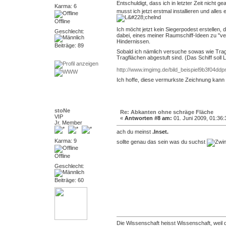
Entschuldigt, dass ich in letzter Zeit nicht g
Karma: 6
musst ich jetzt erstmal installieren und alle
Offline
Ich möcht jetzt kein Siegerpodest erstellen, 
Geschlecht:
dabei, eines meiner Raumschiff-Ideen zu "ve
Hindernissen.
Beiträge: 89
Sobald ich nämlich versuche sowas wie Tragfl
Tragflächen abgestuft sind. (Das Schiff soll
http://www.imgimg.de/bild_beispiel9b3f04ddp
Ich hoffe, diese vermurkste Zeichnung kann 
stoNe
Re: Abkanten ohne schräge Fläche
VIP
«
Antworten #8 am:
01. Juni 2009, 01:36:
Jr. Member
ach du meinst
.Inset.
Karma: 9
sollte genau das sein was du suchst
Offline
Geschlecht:
Beiträge: 60
Die Wissenschaft heisst Wissenschaft, weil 