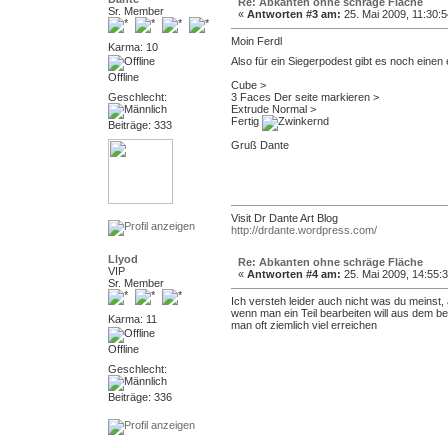
Re: Abkanten ohne schräge Fläche
Sr. Member
«
Antworten #3 am:
25. Mai 2009, 11:30:5
Moin Ferdl
Karma: 10
Also für ein Siegerpodest gibt es noch eine
Offline
Cube >
Geschlecht:
3 Faces Der seite markieren >
Extrude Normal >
Fertig
Beiträge: 333
Gruß Dante
Visit Dr Dante Art Blog
http://drdante.wordpress.com/
Llyod
Re: Abkanten ohne schräge Fläche
VIP
«
Antworten #4 am:
25. Mai 2009, 14:55:3
Sr. Member
Ich versteh leider auch nicht was du meinst, 
wenn man ein Teil bearbeiten will aus dem be
Karma: 11
man oft ziemlich viel erreichen
Offline
Geschlecht:
Beiträge: 336