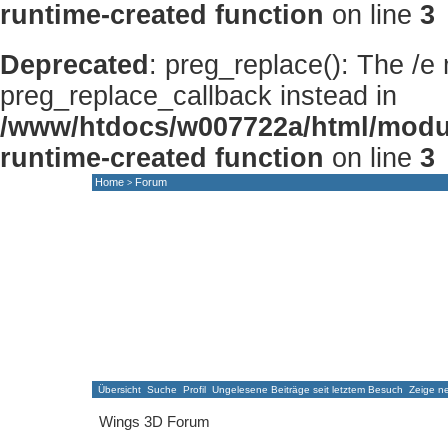
runtime-created function
on line
3
Deprecated
: preg_replace(): The /e
preg_replace_callback instead in
/www/htdocs/w007722a/html/modu
runtime-created function
on line
3
Home
Forum
>
HOME
NEWS
FORUM
GALLERY
Übersicht
Suche
Profil
Ungelesene Beiträge seit letztem Besuch
Zeige ne
Wings 3D Forum