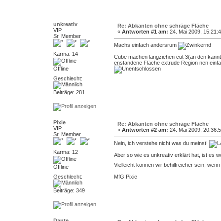
unkreativ
Re: Abkanten ohne schräge Fläche
VIP
«
Antworten #1 am:
24. Mai 2009, 15:21:4
Sr. Member
Machs einfach andersrum
Karma: 14
Cube machen langziehen cut 3(an den kannt
enstandene Fläche extrude Region nen einfach
Offline
Geschlecht:
Beiträge: 281
Pixie
Re: Abkanten ohne schräge Fläche
VIP
«
Antworten #2 am:
24. Mai 2009, 20:36:5
Sr. Member
Nein, ich verstehe nicht was du meinst!
Karma: 12
Aber so wie es unkreativ erklärt hat, ist es w
Vielleicht können wir behilfreicher sein, wen
Offline
Geschlecht:
MfG Pixie
Beiträge: 349
Dante