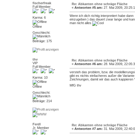
fischerfreak
Re: Abkanten ohne schräge Fläche
Full Member
«
Antworten #5 am:
27. Mai 2009, 20:25:1
Wenn ich dich richtig interpretiert habe dan
Karma: 6
einzugeben ) das dauert zwar lange und kann 
man nicht alles
Offline
Geschlecht:
Beiträge: 175
thv
Re: Abkanten ohne schräge Fläche
VIP
«
Antworten #6 am:
28. Mai 2009, 22:05:3
Full Member
versteh das problem, bzw. die modellierungsin
gibt es nichts einfacheres außer die Variante
Karma: 10
Zeichnungen, damit wir das auch kappieren 
MfG thv
Offline
Geschlecht:
Beiträge: 214
Ferdl
Re: Abkanten ohne schräge Fläche
Jr. Member
«
Antworten #7 am:
31. Mai 2009, 22:40:0