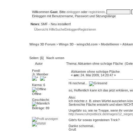
Willkommen
Gast
. Bitte
einloggen
oder
registrieren
.
Einloggen mit Benutzername, Passwort und Sitzungslänge
News
: SMF - Neu installiert!
Übersicht
Hilfe
Suche
Einloggen
Registrieren
Wings 3D Forum
Wings 3D - wings3d.com
Modellieren
Abkant
>
>
>
Seiten: [
1
]
Nach unten
Autor
Thema: Abkanten ohne schräge Fläche (Gele
Ferdl
Abkanten ohne schräge Fläche
Jr. Member
«
am:
24. Mai 2009, 14:20:47 »
Hi nochmal...
Karma: 6
so, Hoffentlich kann ich das jetzt erklären, wa
Offline
Also:
Geschlecht:
Ich möchte z. B. einen Würfel ausziehen kön
Senkrechte Fläche entsteht und eben NICHT 
Beiträge: 89
Ungefähr so, wie ne Treppe, wenn ihr verste
http://www.ruhrpottkick.de/images/12_sieger
Gibt's für sowas irgendeinen Trick?
Danke schonmal..
Gruß