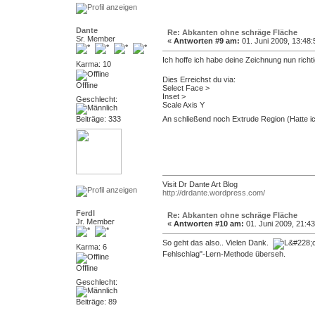
Dante
Re: Abkanten ohne schräge Fläche
Sr. Member
«
Antworten #9 am:
01. Juni 2009, 13:48:
Ich hoffe ich habe deine Zeichnung nun richtig
Karma: 10
Dies Erreichst du via:
Offline
Select Face >
Inset >
Geschlecht:
Scale Axis Y
Beiträge: 333
An schließend noch Extrude Region (Hatte 
Visit Dr Dante Art Blog
http://drdante.wordpress.com/
Ferdl
Re: Abkanten ohne schräge Fläche
Jr. Member
«
Antworten #10 am:
01. Juni 2009, 21:43
So geht das also.. Vielen Dank.
Karma: 6
Fehlschlag"-Lern-Methode überseh.
Offline
Geschlecht:
Beiträge: 89