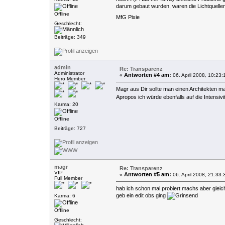
darum gebaut wurden, waren die Lichtquelle
Offline
MfG Pixie
Geschlecht:
Beiträge: 349
admin
Re: Transparenz
Administrator
Antworten #4 am:
«
06. April 2008, 10:23:
Hero Member
Magr aus Dir sollte man einen Architekten m
Apropos ich würde ebenfalls auf die Intensivit
Karma: 20
Offline
Beiträge: 727
magr
Re: Transparenz
VIP
Antworten #5 am:
«
06. April 2008, 21:33:
Full Member
hab ich schon mal probiert machs aber glei
geb ein edit obs ging
Karma: 6
Offline
Geschlecht: