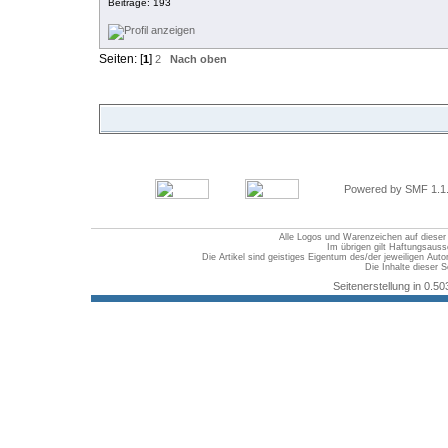
Beiträge: 193
Seiten: [
]
1
2
Nach oben
Powered by SMF 1.1
Alle Logos und Warenzeichen auf dieser S
Im übrigen gilt Haftungsauss
Die Artikel sind geistiges Eigentum des/der jeweiligen Au
Die Inhalte dieser S
Seitenerstellung in 0.