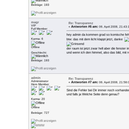
Beiträge: 193
magr
Re: Transparenz
VIP
Antworten #6 am:
«
06. April 2008, 21:43:
Full Member
hey admin da kommen grad so komische fe
Karma: 6
btw: das mit dem licht klappt jetzt, danke
Offline
der raum ist jetzt zwar hell aber die fenste
und wenn ich den himmel, also das bild, mit r
Geschlecht:
Beiträge: 193
admin
Re: Transparenz
Administrator
Antworten #7 am:
«
06. April 2008, 21:58:
Hero Member
Sind die Fehler bei Dir immer noch vorhande
und falls ja Welche Seite denn genau?
Karma: 20
Offline
Beiträge: 727