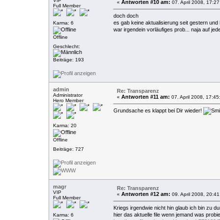
VIP
Antworten #10 am:
«
07. April 2008, 17:27
Full Member
doch doch
es gab keine aktualisierung seit gestern und 
Karma: 6
war irgendein vorläufiges prob... naja auf jed
Offline
Geschlecht:
Beiträge: 193
admin
Re: Transparenz
Administrator
Antworten #11 am:
«
07. April 2008, 17:45
Hero Member
Grundsache es klappt bei Dir wieder!
Karma: 20
Offline
Beiträge: 727
magr
Re: Transparenz
VIP
Antworten #12 am:
«
09. April 2008, 20:41
Full Member
Kriegs irgendwie nicht hin glaub ich bin zu d
hier das aktuelle file wenn jemand was probier
Karma: 6