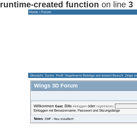
runtime-created function
on line
3
Home
Forum
>
HOME
NEWS
FORUM
GALLERY
Übersicht
Suche
Profil
Ungelesene Beiträge seit letztem Besuch
Zeige ne
Wings 3D Forum
Willkommen
. Bitte
oder
.
Gast
einloggen
registrieren
Einloggen mit Benutzername, Passwort und Sitzungslänge
News
: SMF - Neu installiert!
ÜBERSICHT
HILFE
SUCHE
EINLOGGEN
REGISTRIE