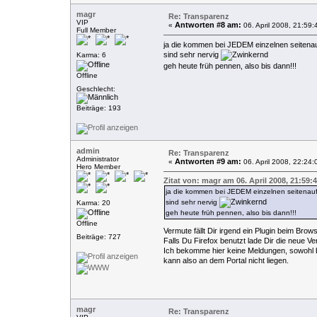
magr
Re: Transparenz
VIP
Antworten #8 am:
«
06. April 2008, 21:59:
Full Member
ja die kommen bei JEDEM einzelnen seitenau
sind sehr nervig
Karma: 6
geh heute früh pennen, also bis dann!!!
Offline
Geschlecht:
Beiträge: 193
admin
Re: Transparenz
Administrator
Antworten #9 am:
«
06. April 2008, 22:24:
Hero Member
Zitat von: magr am 06. April 2008, 21:59:
ja die kommen bei JEDEM einzelnen seitenauf
sind sehr nervig
Karma: 20
geh heute früh pennen, also bis dann!!!
Offline
Vermute fällt Dir irgend ein Plugin beim Brows
Beiträge: 727
Falls Du Firefox benutzt lade Dir die neue Ve
Ich bekomme hier keine Meldungen, sowohl b
kann also an dem Portal nicht liegen.
magr
Re: Transparenz