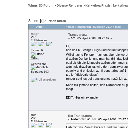
Wings 3D Forum
Diverse Renderer
Kerkythea Praxis | kerkythea
>
>
Seiten: [
]
1
2
Nach unten
Autor
Thema: Transparenz (Gelesen 31147 mal)
magr
Transparenz
VIP
am:
«
05. April 2008, 18:22:07 »
Full Member
Hi,
hab das KT Wings Plugin und bei mir klappt
Karma: 6
Will einfache Fenster machen, aber die werd
Offline
draußen Dunkel ist und man hat drin das Lich
egal ob ich die lichtquelle außen oder innen 
Geschlecht:
wenn sie draußen ist, wird der raum zwar auc
opacity und emission auf 0 sonst alles auf 1
Beiträge: 193
typ ist "dielectric glass"
render settings bei translucency natürlich au
Kann mir jemand helfen, den Durchblick zu 
magr
EDIT: Hier ein example:
thv
Re: Transparenz
VIP
Antworten #1 am:
«
05. April 2008, 23:47:
Full Member
Hab mir das Plug-In kurzer Hand auch mal ins