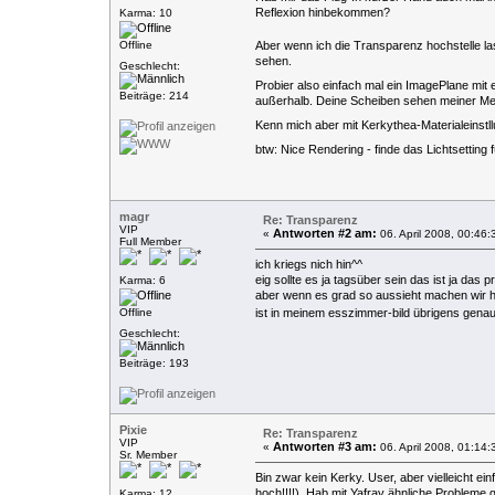
Reflexion hinbekommen?
Karma: 10
Offline
Aber wenn ich die Transparenz hochstelle la
sehen.
Geschlecht:
Probier also einfach mal ein ImagePlane mit
Beiträge: 214
außerhalb. Deine Scheiben sehen meiner Mein
Kenn mich aber mit Kerkythea-Materialeinstll
btw: Nice Rendering - finde das Lichtsetting 
magr
Re: Transparenz
VIP
Antworten #2 am:
«
06. April 2008, 00:46:
Full Member
ich kriegs nich hin^^
eig sollte es ja tagsüber sein das ist ja das p
Karma: 6
aber wenn es grad so aussieht machen wir h
Offline
ist in meinem esszimmer-bild übrigens genau
Geschlecht:
Beiträge: 193
Pixie
Re: Transparenz
VIP
Antworten #3 am:
«
06. April 2008, 01:14:
Sr. Member
Bin zwar kein Kerky. User, aber vielleicht e
hoch!!!!). Hab mit Yafray ähnliche Probleme 
Karma: 12