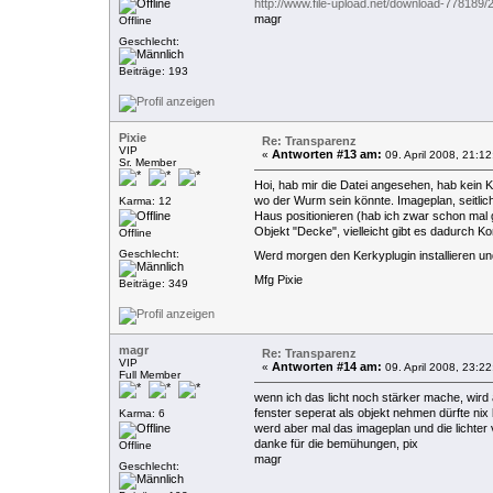
http://www.file-upload.net/download-778189/
magr
Offline
Geschlecht:
Beiträge: 193
Pixie
Re: Transparenz
VIP
Antworten #13 am:
«
09. April 2008, 21:12
Sr. Member
Hoi, hab mir die Datei angesehen, hab kein K
wo der Wurm sein könnte. Imageplan, seitlich
Karma: 12
Haus positionieren (hab ich zwar schon mal
Objekt "Decke", vielleicht gibt es dadurch K
Offline
Geschlecht:
Werd morgen den Kerkyplugin installieren un
Mfg Pixie
Beiträge: 349
magr
Re: Transparenz
VIP
Antworten #14 am:
«
09. April 2008, 23:22
Full Member
wenn ich das licht noch stärker mache, wird al
fenster seperat als objekt nehmen dürfte nix
Karma: 6
werd aber mal das imageplan und die lichte
danke für die bemühungen, pix
Offline
magr
Geschlecht: