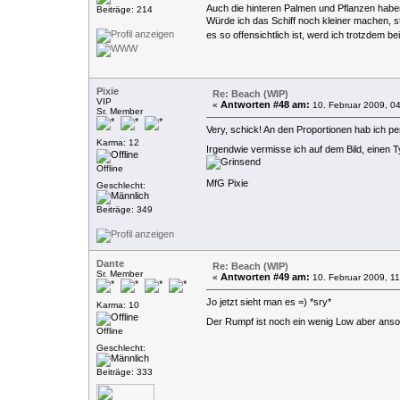
Auch die hinteren Palmen und Pflanzen haben
Beiträge: 214
Würde ich das Schiff noch kleiner machen, 
es so offensichtlich ist, werd ich trotzdem 
Pixie
Re: Beach (WIP)
VIP
Antworten #48 am:
«
10. Februar 2009, 04
Sr. Member
Very, schick! An den Proportionen hab ich pe
Karma: 12
Irgendwie vermisse ich auf dem Bild, einen 
Offline
MfG Pixie
Geschlecht:
Beiträge: 349
Dante
Re: Beach (WIP)
Sr. Member
Antworten #49 am:
«
10. Februar 2009, 11
Jo jetzt sieht man es =) *sry*
Karma: 10
Der Rumpf ist noch ein wenig Low aber anso
Offline
Geschlecht:
Beiträge: 333