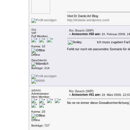
Visit Dr Dante Art Blog
http://drdante.wordpress.com/
thv
Re: Beach (WIP)
VIP
Antworten #50 am:
«
10. Februar 2009, 19
Full Member
Ich muss zugeben FarCry
Karma: 10
Fehlt nur noch ein passendes Szenario für d
Offline
Geschlecht:
Beiträge: 214
admin
Re: Beach (WIP)
Administrator
Antworten #51 am:
«
18. März 2009, 12:0
Hero Member
Ne ne ne immer diese Gewaltverherrlichung
Karma: 20
Offline
Beiträge: 727