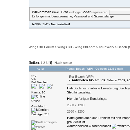
Willkommen
. Bitte
oder
.
Gast
einloggen
registrieren
Einloggen mit Benutzername, Passwort und Sitzungslänge
News
: SMF - Neu installiert!
ÜBERSICHT
HILFE
SUCHE
EINLOGGEN
REGISTRIE
Wings 3D Forum
Wings 3D - wings3d.com
Your Work
Beach (
>
>
>
Seiten:
[
]
1
2
3
4
Nach unten
Autor
Thema: Beach (WIP) (Gelesen 62386 mal)
thv
Re: Beach (WIP)
VIP
Antworten #45 am:
«
09. Februar 2009, 20
Full Member
Hab doch nochmal eine Erweiterung durchgefü
Steg hinzugefügt.
Karma: 10
Hier die fertigen Renderings:
Offline
2560 x 1200
Geschlecht:
2560 x 1200
Beiträge: 214
Hätte gerne auch das Problem mit den Propor
groß/klein ist.
wahrscheinlich Autorenblindheit