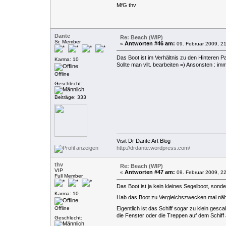
MfG thv
Dante
Re: Beach (WIP)
Sr. Member
Antworten #46 am:
«
09. Februar 2009, 21
Das Boot ist im Verhältnis zu den Hintere
Karma: 10
Sollte man vllt. bearbeiten =) Ansonsten : i
Offline
Geschlecht:
Beiträge: 333
Visit Dr Dante Art Blog
http://drdante.wordpress.com/
thv
Re: Beach (WIP)
VIP
Antworten #47 am:
«
09. Februar 2009, 22
Full Member
Das Boot ist ja kein kleines Segelboot, sonder
Karma: 10
Hab das Boot zu Vergleichszwecken mal näh
Offline
Eigentlich ist das Schiff sogar zu klein ges
die Fenster oder die Treppen auf dem Schiff 
Geschlecht: