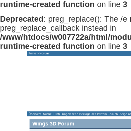
runtime-created function
on line
3
Deprecated
: preg_replace(): The /e
preg_replace_callback instead in
/www/htdocs/w007722a/html/modu
runtime-created function
on line
3
Home
Forum
>
HOME
NEWS
FORUM
GALLERY
Übersicht
Suche
Profil
Ungelesene Beiträge seit letztem Besuch
Zeige ne
Wings 3D Forum