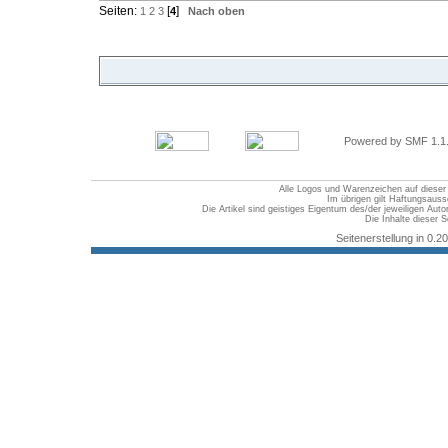
Seiten:
[
]
1
2
3
4
Nach oben
Powered by SMF 1.1
Alle Logos und Warenzeichen auf dieser S
Im übrigen gilt Haftungsauss
Die Artikel sind geistiges Eigentum des/der jeweiligen Au
Die Inhalte dieser S
Seitenerstellung in 0.