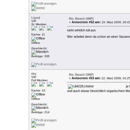
Llyod
Re: Beach (WIP)
VIP
Antworten #52 am:
«
19. März 2009, 20:4
Sr. Member
sieht wirklich toll aus
Karma: 11
Wer arbeitet denn da schon an einer Savanne
Offline
Geschlecht:
Beiträge: 336
thv
Re: Beach (WIP)
VIP
Antworten #53 am:
«
22. März 2009, 01:2
Full Member
ja 
Karma: 10
und auch etwas hinsichtlich organischem Mo
Offline
Geschlecht:
Beiträge: 214