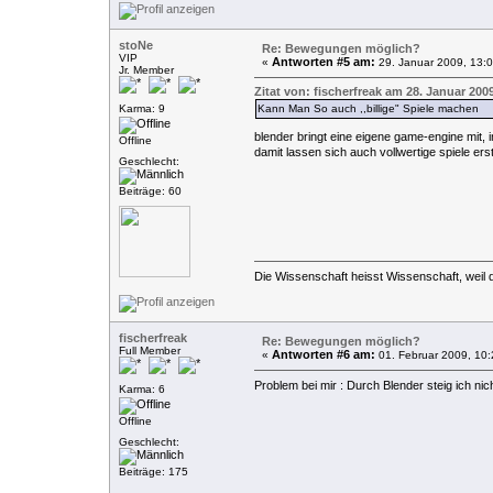
stoNe
Re: Bewegungen möglich?
VIP
Antworten #5 am:
«
29. Januar 2009, 13:0
Jr. Member
Zitat von: fischerfreak am 28. Januar 2009
Karma: 9
Kann Man So auch ,,billige" Spiele machen
blender bringt eine eigene game-engine mit, i
Offline
damit lassen sich auch vollwertige spiele erst
Geschlecht:
Beiträge: 60
Die Wissenschaft heisst Wissenschaft, weil 
fischerfreak
Re: Bewegungen möglich?
Full Member
Antworten #6 am:
«
01. Februar 2009, 10:
Problem bei mir : Durch Blender steig ich ni
Karma: 6
Offline
Geschlecht:
Beiträge: 175