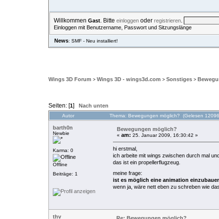
Willkommen
. Bitte
oder
.
Gast
einloggen
registrieren
Einloggen mit Benutzername, Passwort und Sitzungslänge
News
: SMF - Neu installiert!
ÜBERSICHT
HILFE
SUCHE
EINLOGGEN
REGISTRIE
Wings 3D Forum
Wings 3D - wings3d.com
Sonstiges
Bewegu
>
>
>
Seiten: [
]
1
Nach unten
Autor
Thema: Bewegungen möglich? (Gelesen 12096
barth0n
Bewegungen möglich?
Newbie
am:
«
25. Januar 2009, 16:30:42 »
hi erstmal,
Karma: 0
ich arbeite mit wings zwischen durch mal und
das ist ein propellerflugzeug.
Offline
meine frage:
Beiträge: 1
ist es möglich eine animation einzubauen,
wenn ja, wäre nett eben zu schreben wie das 
thv
Re: Bewegungen möglich?