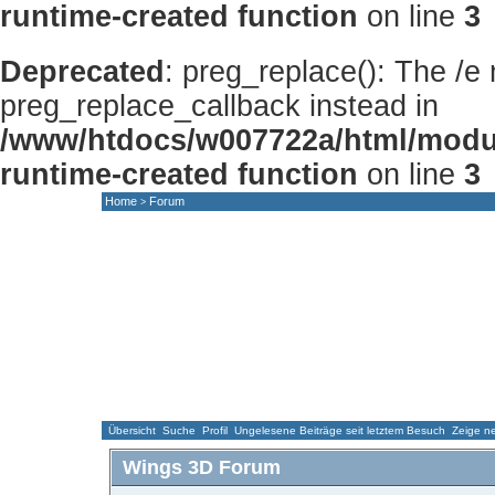
runtime-created function
on line
3
Deprecated
: preg_replace(): The /e
preg_replace_callback instead in
/www/htdocs/w007722a/html/modu
runtime-created function
on line
3
Home
Forum
>
HOME
NEWS
FORUM
GALLERY
Übersicht
Suche
Profil
Ungelesene Beiträge seit letztem Besuch
Zeige ne
Wings 3D Forum