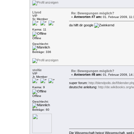
Llyod
Re: Bewegungen möglich?
VIP
Antworten #7 am:
«
01. Februar 2009, 11:
Sr. Member
da hilft dir google
Karma: 11
Offline
Geschlecht:
Beiträge: 336
stoNe
Re: Bewegungen möglich?
VIP
Antworten #8 am:
«
01. Februar 2009, 14:
Jr. Member
super forum:
http://blendpolis.de/f/blender.ph
deutsche anleitung:
http://de.wikibooks.org/
Karma: 9
Offline
Geschlecht:
Beiträge: 60
Die Wissenschaft heisst Wissenschaft, weil 