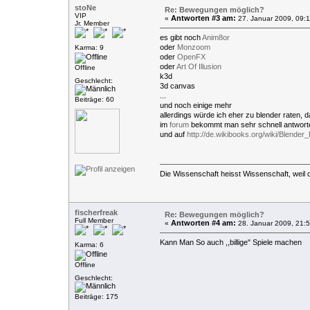
stoNe
Re: Bewegungen möglich?
VIP
Antworten #3 am:
«
27. Januar 2009, 09:1
Jr. Member
es gibt noch
Anim8or
oder
Monzoom
Karma: 9
oder
OpenFX
oder
Art Of Illusion
Offline
k3d
Geschlecht:
3d canvas
...
Beiträge: 60
und noch einige mehr
allerdings würde ich eher zu blender raten, 
im
forum
bekommt man sehr schnell antwort
und auf
http://de.wikibooks.org/wiki/Blende
Die Wissenschaft heisst Wissenschaft, weil 
fischerfreak
Re: Bewegungen möglich?
Full Member
Antworten #4 am:
«
28. Januar 2009, 21:5
Kann Man So auch ,,billige" Spiele machen
Karma: 6
Offline
Geschlecht:
Beiträge: 175