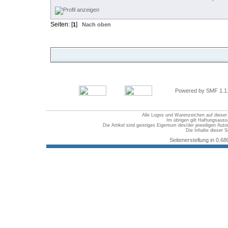
Seiten: [
]
1
Nach oben
Powered by SMF 1.1
Alle Logos und Warenzeichen auf dieser S
Im übrigen gilt Haftungsauss
Die Artikel sind geistiges Eigentum des/der jeweiligen Au
Die Inhalte dieser S
Seitenerstellung in 0.