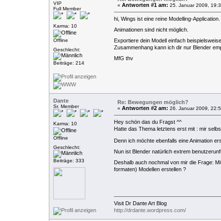
VIP
Antworten #1 am:
«
25. Januar 2009, 19:3
Full Member
hi, Wings ist eine reine Modelling-Application.
Karma: 10
Animationen sind nicht möglich.
Offline
Exportiere dein Modell einfach beispielsweise
Zusammenhang kann ich dir nur Blender emp
Geschlecht:
MfG thv
Beiträge: 214
Dante
Re: Bewegungen möglich?
Sr. Member
Antworten #2 am:
«
26. Januar 2009, 22:5
Hey schön das du Fragst ^^
Karma: 10
Hatte das Thema letztens erst mit : mir selb
Offline
Denn ich möchte ebenfalls eine Animation ers
Geschlecht:
Nun ist Blender natürlich extrem benutzerunf
Beiträge: 333
Deshalb auch nochmal von mir die Frage: M
formaten) Modellen erstellen ?
Visit Dr Dante Art Blog
http://drdante.wordpress.com/