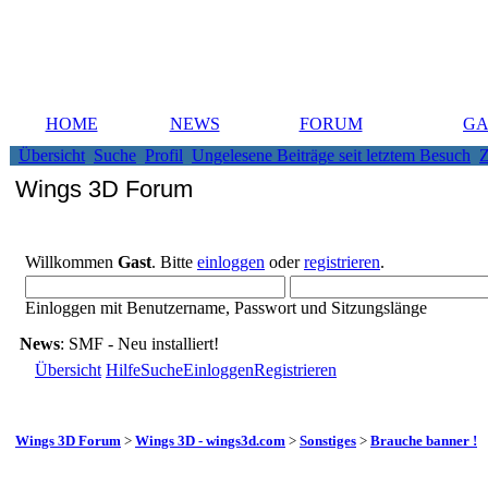
HOME
NEWS
FORUM
GA
Übersicht
Suche
Profil
Ungelesene Beiträge seit letztem Besuch
Z
Wings 3D Forum
Willkommen
Gast
. Bitte
einloggen
oder
registrieren
.
Einloggen mit Benutzername, Passwort und Sitzungslänge
News
: SMF - Neu installiert!
Übersicht
Hilfe
Suche
Einloggen
Registrieren
Wings 3D Forum
>
Wings 3D - wings3d.com
>
Sonstiges
>
Brauche banner !