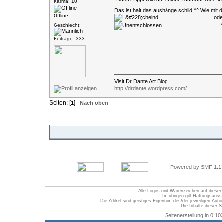
Karma: 10
Das ist halt das aushänge schild ^^ Wie mi
Offline
oder
Geschlecht:
^
Beiträge: 333
Visit Dr Dante Art Blog
http://drdante.wordpress.com/
Seiten: [
]
1
Nach oben
Powered by SMF 1.1
Alle Logos und Warenzeichen auf dieser S
Im übrigen gilt Haftungsauss
Die Artikel sind geistiges Eigentum des/der jeweiligen Au
Die Inhalte dieser S
Seitenerstellung in 0.