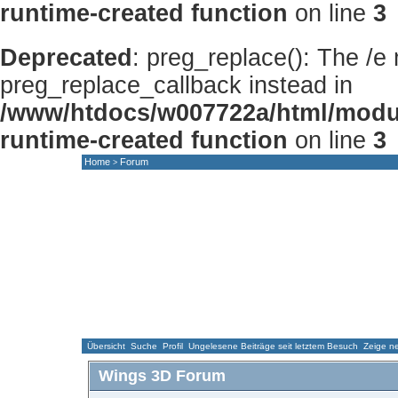
runtime-created function
on line
3
Deprecated
: preg_replace(): The /e
preg_replace_callback instead in
/www/htdocs/w007722a/html/modu
runtime-created function
on line
3
Home
Forum
>
HOME
NEWS
FORUM
GALLERY
Übersicht
Suche
Profil
Ungelesene Beiträge seit letztem Besuch
Zeige ne
Wings 3D Forum