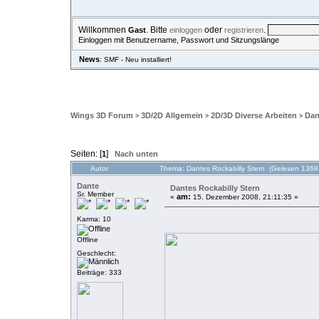
Willkommen
. Bitte
oder
.
Gast
einloggen
registrieren
Einloggen mit Benutzername, Passwort und Sitzungslänge
News
: SMF - Neu installiert!
ÜBERSICHT
HILFE
SUCHE
EINLOGGEN
REGISTRIE
Wings 3D Forum
3D/2D Allgemein
2D/3D Diverse Arbeiten
Dan
>
>
>
Seiten: [
]
1
Nach unten
Autor
Thema: Dantes Rockabilly Stern (Gelesen 1368
Dante
Dantes Rockabilly Stern
Sr. Member
am:
«
15. Dezember 2008, 21:11:35 »
Karma: 10
Offline
Geschlecht:
Beiträge: 333