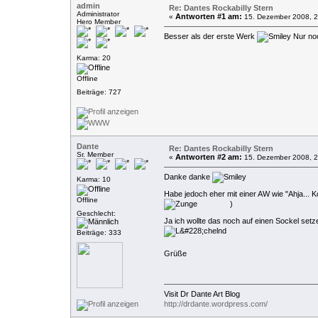
admin
Re: Dantes Rockabilly Stern
Administrator
Antworten #1 am:
«
15. Dezember 2008, 2
Hero Member
Besser als der erste Werk
Nur noc
Karma: 20
Offline
Beiträge: 727
Dante
Re: Dantes Rockabilly Stern
Sr. Member
Antworten #2 am:
«
15. Dezember 2008, 2
Danke danke
Karma: 10
Habe jedoch eher mit einer AW wie "Ahja... K
Offline
)
Geschlecht:
Ja ich wollte das noch auf einen Sockel set
Beiträge: 333
Grüße
Visit Dr Dante Art Blog
http://drdante.wordpress.com/