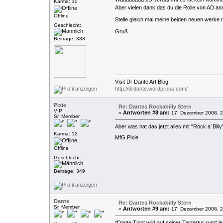
Karma: 10
Aber vielen dank das du die Rolle von AD an
Offline
Stelle gleich mal meine beiden neuen werke 
Geschlecht:
Gruß
Beiträge: 333
Visit Dr Dante Art Blog
http://drdante.wordpress.com/
Pixie
Re: Dantes Rockabilly Stern
VIP
Antworten #8 am:
«
17. Dezember 2008, 2
Sr. Member
Aber was hat das jetzt alles mit "Rock a`Bill
Karma: 12
MfG Pixie
Offline
Geschlecht:
Beiträge: 349
Dante
Re: Dantes Rockabilly Stern
Sr. Member
Antworten #9 am:
«
17. Dezember 2008, 2
*Dante Tippt wild auf seiner Tastertur rum* l