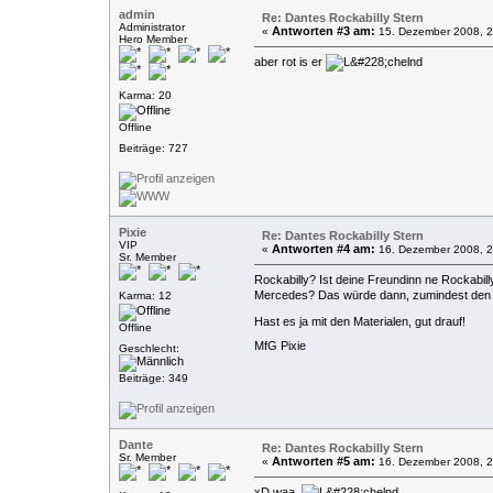
admin
Re: Dantes Rockabilly Stern
Administrator
Antworten #3 am:
«
15. Dezember 2008, 2
Hero Member
aber rot is er
Karma: 20
Offline
Beiträge: 727
Pixie
Re: Dantes Rockabilly Stern
VIP
Antworten #4 am:
«
16. Dezember 2008, 2
Sr. Member
Rockabilly? Ist deine Freundinn ne Rockabil
Mercedes? Das würde dann, zumindest den 
Karma: 12
Hast es ja mit den Materialen, gut drauf!
Offline
MfG Pixie
Geschlecht:
Beiträge: 349
Dante
Re: Dantes Rockabilly Stern
Sr. Member
Antworten #5 am:
«
16. Dezember 2008, 2
xD waa