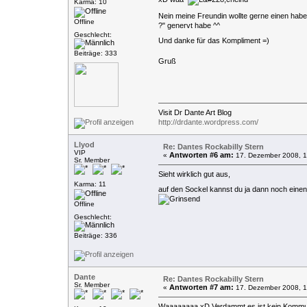
Karma: 10
Nein meine Freundin wollte gerne einen habe
Offline
?" genervt habe ^^
Geschlecht:
Und danke für das Kompliment =)
Beiträge: 333
Gruß
Visit Dr Dante Art Blog
http://drdante.wordpress.com/
Llyod
Re: Dantes Rockabilly Stern
VIP
Antworten #6 am:
«
17. Dezember 2008, 1
Sr. Member
Sieht wirklich gut aus,
Karma: 11
auf den Sockel kannst du ja dann noch eine
Offline
Geschlecht:
Beiträge: 336
Dante
Re: Dantes Rockabilly Stern
Sr. Member
Antworten #7 am:
«
17. Dezember 2008, 1
Waaaaaaaa xD Verdammt es ist kein Kommu