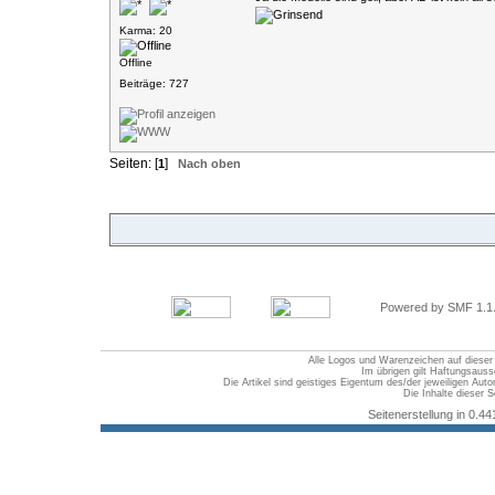
Karma: 20
Offline
Beiträge: 727
Seiten: [
]
1
Nach oben
Powered by SMF 1.1
Alle Logos und Warenzeichen auf dieser S
Im übrigen gilt Haftungsauss
Die Artikel sind geistiges Eigentum des/der jeweiligen Au
Die Inhalte dieser S
Seitenerstellung in 0.