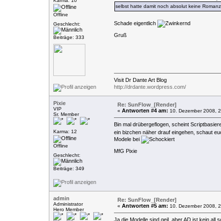
Karma: 10
selbst hatte damit noch absolut keine Roman
Offline
Schade eigentlich
Geschlecht:
Gruß
Beiträge: 333
Visit Dr Dante Art Blog
http://drdante.wordpress.com/
Pixie
Re: SunFlow_[Render]
VIP
Antworten #4 am:
«
10. Dezember 2008, 2
Sr. Member
Bin mal drübergeflogen, scheint Scriptbasie
Karma: 12
ein bizchen näher drauf eingehen, schaut euc
Modele bei
Offline
MfG Pixie
Geschlecht:
Beiträge: 349
admin
Re: SunFlow_[Render]
Administrator
Antworten #5 am:
«
10. Dezember 2008, 2
Hero Member
Ja die Modelle sind geil, aber AD ist kein all 