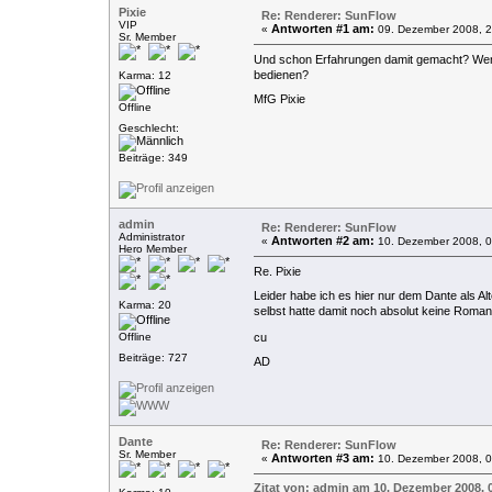
Pixie
Re: Renderer: SunFlow
VIP
Antworten #1 am:
«
09. Dezember 2008, 2
Sr. Member
Und schon Erfahrungen damit gemacht? Wenn ja
bedienen?
Karma: 12
MfG Pixie
Offline
Geschlecht:
Beiträge: 349
admin
Re: Renderer: SunFlow
Administrator
Antworten #2 am:
«
10. Dezember 2008, 0
Hero Member
Re. Pixie
Leider habe ich es hier nur dem Dante als Al
Karma: 20
selbst hatte damit noch absolut keine Roma
Offline
cu
Beiträge: 727
AD
Dante
Re: Renderer: SunFlow
Sr. Member
Antworten #3 am:
«
10. Dezember 2008, 0
Zitat von: admin am 10. Dezember 2008, 