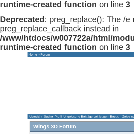
runtime-created function
on line
3
Deprecated
: preg_replace(): The /e
preg_replace_callback instead in
/www/htdocs/w007722a/html/modu
runtime-created function
on line
3
Home
Forum
>
HOME
NEWS
FORUM
GALLERY
Übersicht
Suche
Profil
Ungelesene Beiträge seit letztem Besuch
Zeige ne
Wings 3D Forum