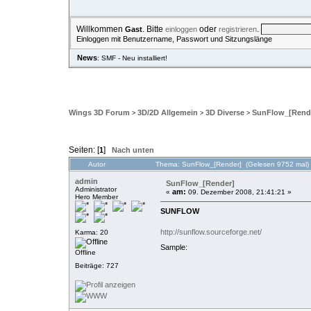
Willkommen
. Bitte
oder
.
Gast
einloggen
registrieren
Einloggen mit Benutzername, Passwort und Sitzungslänge
News
: SMF - Neu installiert!
ÜBERSICHT
HILFE
SUCHE
EINLOGGEN
REGISTRIE
Wings 3D Forum
3D/2D Allgemein
3D Diverse
SunFlow_[Rend
>
>
>
Seiten: [
]
1
Nach unten
Autor
Thema: SunFlow_[Render] (Gelesen 9752 mal)
admin
SunFlow_[Render]
Administrator
am:
«
09. Dezember 2008, 21:41:21 »
Hero Member
SUNFLOW
http://sunflow.sourceforge.net/
Karma: 20
Sample:
Offline
Beiträge: 727