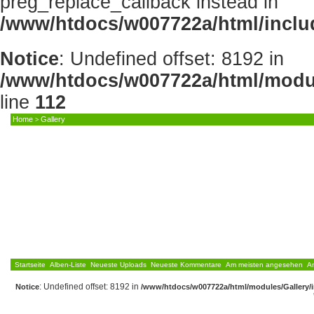
preg_replace_callback instead in
/www/htdocs/w007722a/html/inclu
Notice
: Undefined offset: 8192 in
/www/htdocs/w007722a/html/modul
line
112
Home
Gallery
>
HOME
NEWS
FORUM
GALLERY
DOWNLO
Startseite
Alben-Liste
Neueste Uploads
Neueste Kommentare
Am meisten angesehen
A
: Undefined offset: 8192 in
Notice
/www/htdocs/w007722a/html/modules/Gallery/i