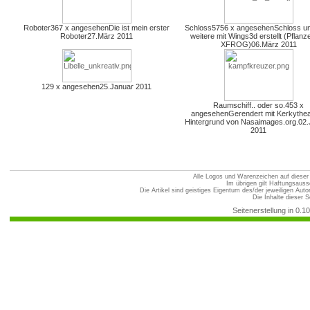
Roboter
367 x angesehen
Die ist mein erster
Schloss
5756 x angesehen
Schloss un
Roboter
27.März 2011
weitere mit Wings3d erstellt (Pflanz
XFROG)
06.März 2011
129 x angesehen
25.Januar 2011
Raumschiff.. oder so.
453 x
angesehen
Gerendert mit Kerkythe
Hintergrund von Nasaimages.org.
02.
2011
Alle Logos und Warenzeichen auf dieser S
Im übrigen gilt Haftungsauss
Die Artikel sind geistiges Eigentum des/der jeweiligen Au
Die Inhalte dieser S
Seitenerstellung in 0.