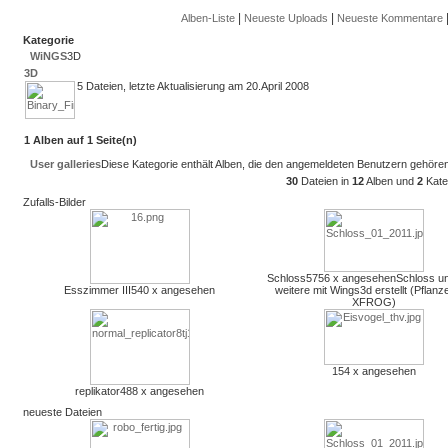
|
|
Alben-Liste
Neueste Uploads
Neueste Kommentare
Kategorie
WiNGS
3D
3D
5 Dateien, letzte Aktualisierung am 20.April 2008
1 Alben auf 1 Seite(n)
User galleries
Diese Kategorie enthält Alben, die den angemeldeten Benutzern gehören
30
Dateien in
12
Alben und
2
Kate
Zufalls-Bilder
Schloss
5756 x angesehen
Schloss un
Esszimmer III
540 x angesehen
weitere mit Wings3d erstellt (Pflanz
XFROG)
154 x angesehen
replikator
488 x angesehen
neueste Dateien