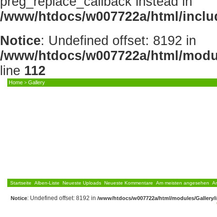
preg_replace_callback instead in
/www/htdocs/w007722a/html/inclu
Notice
: Undefined offset: 8192 in
/www/htdocs/w007722a/html/modul
line
112
Home
Gallery
>
HOME
NEWS
FORUM
GALLERY
DOWNLO
Startseite
Alben-Liste
Neueste Uploads
Neueste Kommentare
Am meisten angesehen
A
: Undefined offset: 8192 in
Notice
/www/htdocs/w007722a/html/modules/Gallery/i