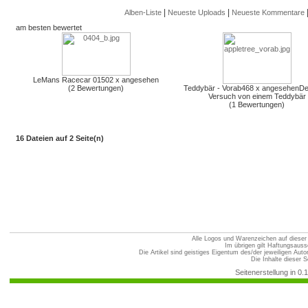
|
|
Alben-Liste
Neueste Uploads
Neueste Kommentare
am besten bewertet
LeMans Racecar 01
502 x angesehen
(2 Bewertungen)
Teddybär - Vorab
468 x angesehen
De
Versuch von einem Teddybär
(1 Bewertungen)
16 Dateien auf 2 Seite(n)
Alle Logos und Warenzeichen auf dieser S
Im übrigen gilt Haftungsauss
Die Artikel sind geistiges Eigentum des/der jeweiligen Au
Die Inhalte dieser S
Seitenerstellung in 0