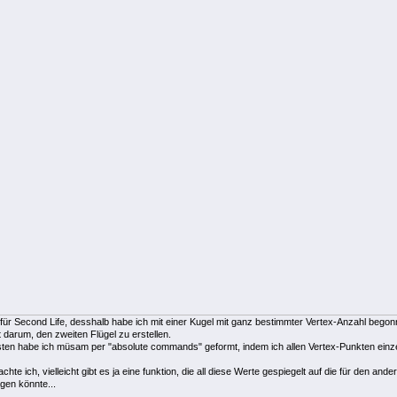
 für Second Life, desshalb habe ich mit einer Kugel mit ganz bestimmter Vertex-Anzahl begon
 darum, den zweiten Flügel zu erstellen.
sten habe ich müsam per "absolute commands" geformt, indem ich allen Vertex-Punkten einz
achte ich, vielleicht gibt es ja eine funktion, die all diese Werte gespiegelt auf die für den a
gen könnte...