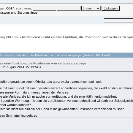
oder
.
ggen
registrieren
asswort und Sitzungslänge
UCHE
EINLOGGEN
REGISTRIEREN
wings3d.com
Modellieren
Gibt es eine Funktion, die Positionen von vertices zu spi
>
>
ibt es eine Funktion, die Positionen von vertices zu spiege (Gelesen 6064 mal)
es eine Funktion, die Positionen von vertices zu spiege
:
22. August 2014, 22:19:54 »
elliere gerade an einem Objekt, das ganz exakt symmetrisch sein soll.
e mit einer Kugel mit einer geraden anzahl an Vertices begonnen, die exakt an den sichtbaren
ere meine Form durch verschieben der Vertices.
e alle Vertices, die ich mrauche zur verfügung, und die eine Hälftr fertig modelliert.
 irgendein Werkteug, mit dem die verbliebenen vertices schnell und winfach zur Spiegelgle
dnet werden können?
hte sie nicht alle einzeln per Hand in die gewünschten Positionen verschieben müssen...
sen Schmetterling geht es