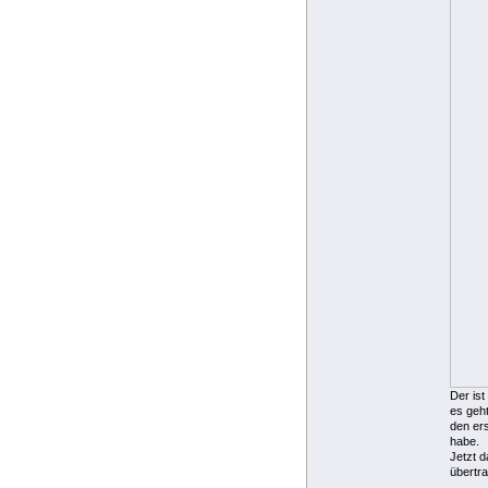
Der ist
es geht
den er
habe.
Jetzt d
übertra