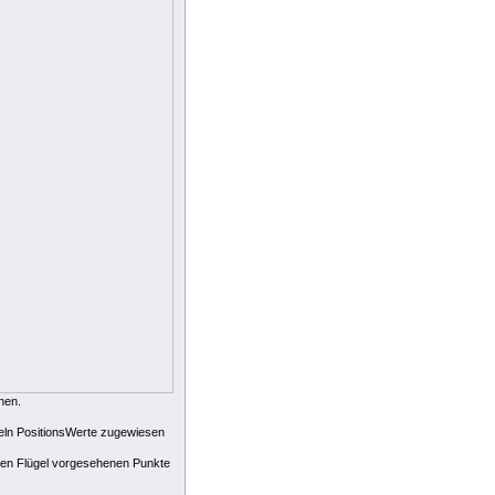
nen.
eln PositionsWerte zugewiesen
nderen Flügel vorgesehenen Punkte