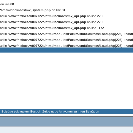
on line
88
a/html/includes/mx_system.php
on line
31
ead in
/www/htdocs/w007722a/html/includes/mx_api.php
on line
279
ead in
/www/htdocs/w007722a/html/includes/mx_api.php
on line
279
ead in
/www/htdocs/w007722a/html/includes/mx_api.php
on line
1172
ead in
/www/htdocs/w007722a/html/modules/Forum/smf/Sources/Load.php(225) : runti
ead in
/www/htdocs/w007722a/html/modules/Forum/smf/Sources/Load.php(225) : runti
ead in
/www/htdocs/w007722a/html/modules/Forum/smf/Sources/Load.php(225) : runti
ORUM
GALLERY
DOWNLOADS
ARCHIV I
ARCHIV II
Beiträge seit letztem Besuch
Zeige neue Antworten zu Ihren Beiträgen
0