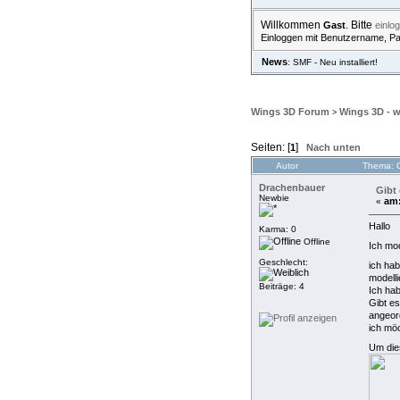
Willkommen
. Bitte
Gast
einlo
Einloggen mit Benutzername, P
News
: SMF - Neu installiert!
ÜBERSICHT
HILFE
S
Wings 3D Forum
Wings 3D - 
>
Seiten: [
]
1
Nach unten
Autor
Thema: G
Drachenbauer
Gibt 
Newbie
am
«
Hallo
Karma: 0
Offline
Ich mod
Geschlecht:
ich hab
modelli
Beiträge: 4
Ich hab
Gibt es
angeor
ich möc
Um die