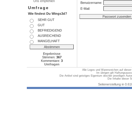
Uns empfehlen
Benutzername:
Umfrage
E-Mail:
Wie findest Du Wings3d?
SEHR GUT
GUT
BEFRIEDIGEND
AUSREICHEND
MANGELHAFT
Ergebnisse
Stimmen:
367
Kommentare:
3
Umfragen
Alle Logos und Warenzeichen auf dieser S
Im übrigen gilt Haftungsauss
Die Artikel sind geistiges Eigentum des/der jeweiligen Au
Die Inhalte dieser S
Seitenerstellung in 0.