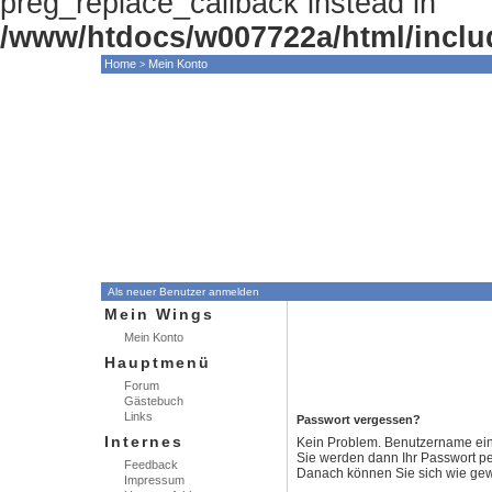
preg_replace_callback instead in
/www/htdocs/w007722a/html/inclu
Home
Mein Konto
>
HOME
NEWS
FORUM
GALLERY
Als neuer Benutzer anmelden
Mein Wings
Mein Konto
Hauptmenü
Forum
Gästebuch
Links
Passwort vergessen?
Internes
Kein Problem. Benutzername ein
Sie werden dann Ihr Passwort per
Feedback
Danach können Sie sich wie gew
Impressum