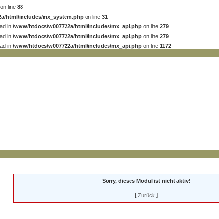
on line
88
a/html/includes/mx_system.php
on line
31
ead in
/www/htdocs/w007722a/html/includes/mx_api.php
on line
279
ead in
/www/htdocs/w007722a/html/includes/mx_api.php
on line
279
ead in
/www/htdocs/w007722a/html/includes/mx_api.php
on line
1172
ORUM
GALLERY
DOWNLOADS
ARCHIV I
ARCHIV II
Sorry, dieses Modul ist nicht aktiv!
[
]
Zurück