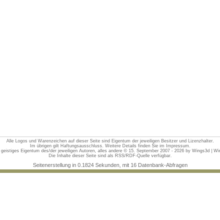
Alle Logos und Warenzeichen auf dieser Seite sind Eigentum der jeweiligen Besitzer und Lizenzhalter.
Im übrigen gilt Haftungsausschluss. Weitere Details finden Sie im
Impressum
.
d geistiges Eigentum des/der jeweiligen Autoren, alles andere © 15. September 2007 - 2026 by
Wings3d | Win
Die Inhalte dieser Seite sind als
RSS/RDF-Quelle
verfügbar.
Seitenerstellung in 0.1824 Sekunden, mit 16 Datenbank-Abfragen