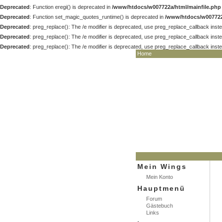
Deprecated
: Function eregi() is deprecated in
/www/htdocs/w007722a/html/mainfile.php
Deprecated
: Function set_magic_quotes_runtime() is deprecated in
/www/htdocs/w007722
Deprecated
: preg_replace(): The /e modifier is deprecated, use preg_replace_callback inst
Deprecated
: preg_replace(): The /e modifier is deprecated, use preg_replace_callback inst
Deprecated
: preg_replace(): The /e modifier is deprecated, use preg_replace_callback inst
Home
HOME
NEWS
F
Mein Wings
Mein Konto
Hauptmenü
Forum
Gästebuch
Links