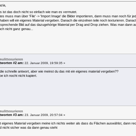
zia,
s ist das doch nicht so einfach wie man es vermutet.
tes muss man über 'File' -> 'Import Image' die Bilder importieren, dann muss man noch für jed
haben will ein eigenes Material vergeben. Danach die einzelnen teile noch texturieren. Danach
tsprechende Bild auf das dazugehörige Material per Drag and Drop ziehen. Was man dann au
ch nicht ganz genau...
mulittexurieren
tworten #2 am:
22. Januar 2009, 19:59:35 »
 die schnelle antwort, aber wie meinst du das mit ein eigenes material vergeben??
e ich nocht nicht kapiert.
mulittexurieren
tworten #3 am:
23. Januar 2009, 20:57:04 »
t eigenes Material vergeben meine ich nichts weiter als dass du Flächen auswählst, dann rec
d nicht sicher was da dann genau steht