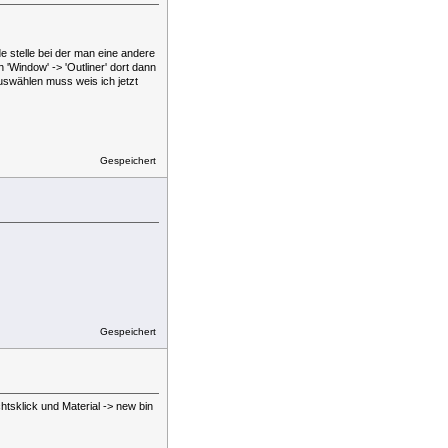
e stelle bei der man eine andere
 'Window' -> 'Outliner' dort dann
swählen muss weis ich jetzt
Gespeichert
Gespeichert
htsklick und Material -> new bin