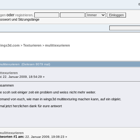
0
oder
.
ggen
registrieren
asswort und Sitzungslänge
UCHE
EINLOGGEN
REGISTRIEREN
wings3d.com
Texturieren
mulittexurieren
>
>
ulittexurieren (Gelesen 8079 mal)
ttexurieren
:
22. Januar 2009, 18:54:29 »
zusammen
e scoh seit einiger zeit ein problem und weiss nicht mehr weiter.
emand von euch, wie man in wings3d multitexturing machen kann, auf ein objekt.
al jetzt herzlichen dank für eure antwort
mulittexurieren
tworten #1 am:
22. Januar 2009, 19:08:23 »