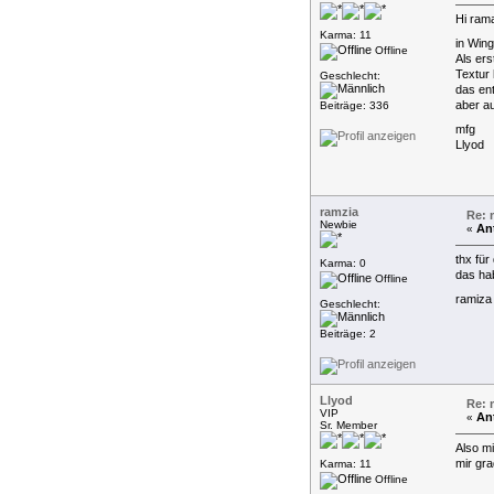
Hi rama
Karma: 11
in Wing
Offline
Als ers
Textur 
Geschlecht:
das en
aber au
Beiträge: 336
mfg
Llyod
ramzia
Re: 
Newbie
An
«
thx für
Karma: 0
das hab
Offline
ramiza
Geschlecht:
Beiträge: 2
Llyod
Re: 
VIP
An
«
Sr. Member
Also mi
mir gra
Karma: 11
Offline