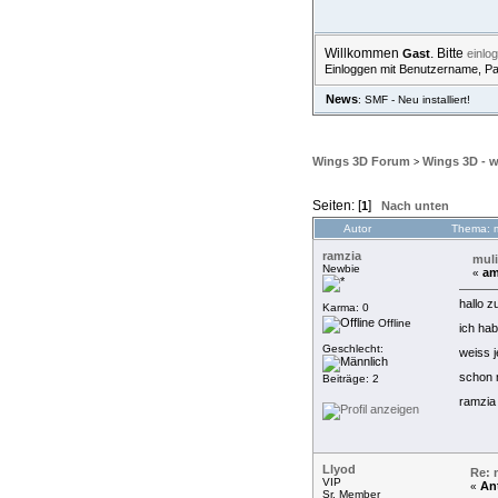
Willkommen
. Bitte
Gast
einlo
Einloggen mit Benutzername, P
News
: SMF - Neu installiert!
ÜBERSICHT
HILFE
S
Wings 3D Forum
Wings 3D - 
>
Seiten: [
]
1
Nach unten
Autor
Thema: m
ramzia
muli
Newbie
am
«
hallo 
Karma: 0
Offline
ich hab
Geschlecht:
weiss j
schon m
Beiträge: 2
ramzia
Llyod
Re: 
VIP
An
«
Sr. Member