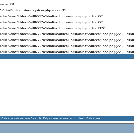
on line
88
a/html/includes/mx_system.php
on line
31
ead in
/www/htdocs/w007722a/html/includes/mx_api.php
on line
279
ead in
/www/htdocs/w007722a/html/includes/mx_api.php
on line
279
ead in
/www/htdocs/w007722a/html/includes/mx_api.php
on line
1172
ead in
/www/htdocs/w007722a/html/modules/Forum/smf/Sources/Load.php(225) : runti
ead in
/www/htdocs/w007722a/html/modules/Forum/smf/Sources/Load.php(225) : runti
ead in
/www/htdocs/w007722a/html/modules/Forum/smf/Sources/Load.php(225) : runti
ead in
/www/htdocs/w007722a/html/modules/Forum/smf/Sources/Load.php(225) : runti
ORUM
GALLERY
DOWNLOADS
ARCHIV I
ARCHIV II
Beiträge seit letztem Besuch
Zeige neue Antworten zu Ihren Beiträgen